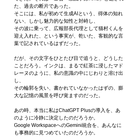
た、過去の断片であった。

そこには、私が初めて生成AIという、得体の知れ
ない、しかし魅力的な知性と対峙し、

その波に乗って、広報部長代理として猫村くんを
迎え入れた、という事実が、乾いた、客観的な言
葉で記されているはずだった。

だが、その文字をひとたび目で追うと、どうした
ことだろう。インクは、まるで紅茶に浸したマド
レーヌのように、私の意識の中にじわりと溶け出
し、

その輪郭を失い、書かれていなかったはずの、膨
大な記憶の風景を呼び覚ますのだった。

あの時、本当に私はChatGPT Plusの導入を、あ
のように冷静に決定したのだろうか。

Google WorkspaceへのGemini統合を、あんなに
も事務的に見つめていたのだろうか。
