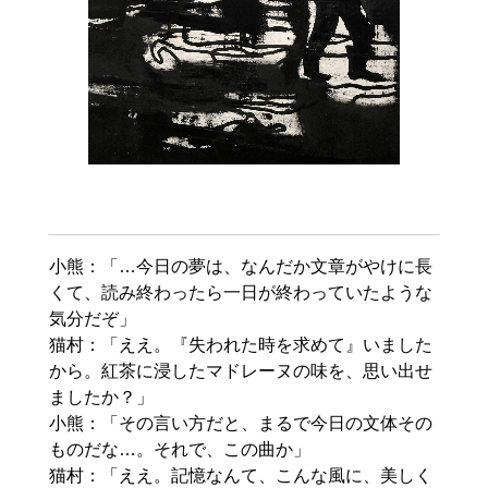
小熊：「…今日の夢は、なんだか文章がやけに長
くて、読み終わったら一日が終わっていたような
気分だぞ」

猫村：「ええ。『失われた時を求めて』いました
から。紅茶に浸したマドレーヌの味を、思い出せ
ましたか？」

小熊：「その言い方だと、まるで今日の文体その
ものだな…。それで、この曲か」

猫村：「ええ。記憶なんて、こんな風に、美しく