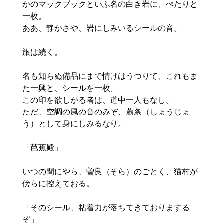
かのマックブックといふ名の白き岩に、ぺたりと
一枚。

ああ、静かさや、岩にしみいるシールの音。

旅は続く。

名も知らぬ備品にまで情けはうつりて、これもま
た一興と、シールを一枚。

この印を欲しがる者は、道中一人もなし。

ただ、空調の風の音のみぞ、蕭条（しょうじょ
う）として身にしみるなり。

「芭蕉殿」

いつの間にやら、曽良（そら）のごとく、猫村が
傍らに控えておる。

「そのシール、粘着力が落ちてきておりまする
ぞ」
