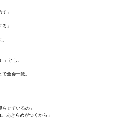
」 

」 

 

で全会一致。 

らせているの」
