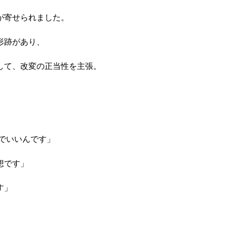
寄せられました。 

跡があり、 

て、改変の正当性を主張。

す」 

 
