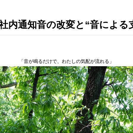
7／社内通知音の改変と“音によ
「音が鳴るだけで、わたしの気配が流れる」