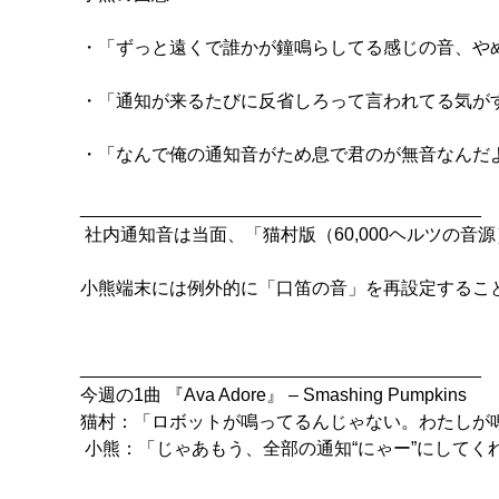
・「ずっと遠くで誰かが鐘鳴らしてる感じの音、やめて
・「通知が来るたびに反省しろって言われてる気がする
・「なんで俺の通知音がため息で君のが無音なんだよ」
 社内通知音は当面、「猫村版（60,000ヘルツの音源）」とし、

小熊端末には例外的に「口笛の音」を再設定すること
今週の1曲 『Ava Adore』 – Smashing Pumpkins 

猫村：「ロボットが鳴ってるんじゃない。わたしが鳴
 小熊：「じゃあもう、全部の通知“にゃー”にしてくれ。あきらめがつくから」 
