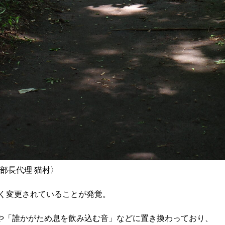
長代理 猫村〉 

く変更されていることが発覚。 

「誰かがため息を飲み込む音」などに置き換わっており、 
